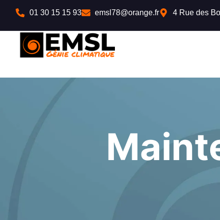
principal
01 30 15 15 93
emsl78@orange.fr
4 Rue des Bo
Maint