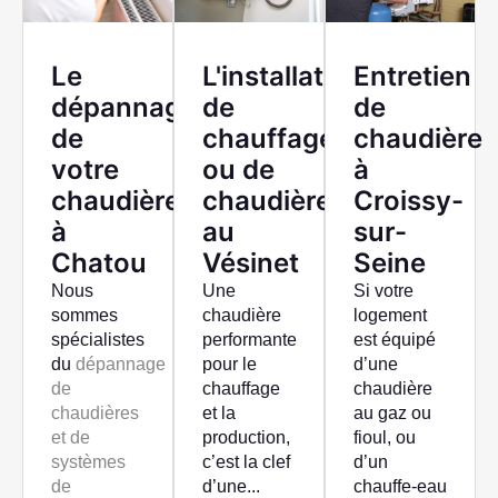
Le
L'installation
Entretien
dépannage
de
de
de
chauffage
chaudière
votre
ou de
à
chaudière
chaudière
Croissy-
à
au
sur-
Chatou
Vésinet
Seine
Nous
Une
Si votre
sommes
chaudière
logement
spécialistes
performante
est équipé
du
dépannage
pour le
d’une
de
chauffage
chaudière
chaudières
et la
au gaz ou
et de
production,
fioul, ou
systèmes
c’est la clef
d’un
de
d’une...
chauffe-eau