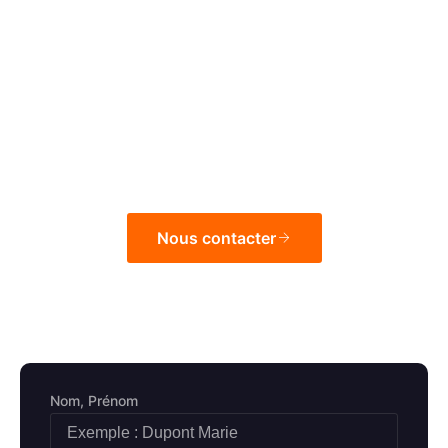
Un projet, une
urgence ?
Contactez
EMSL
, votre chauffagiste local à Chatou (78).
Nous contacter
Nom, Prénom